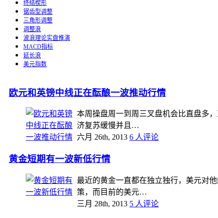
终结楔形
锯齿型调整
三角形调整
调整浪
波浪理论实盘推演
MACD指标
延长浪
美元指数
欧元和英镑中线正在酝酿一波推动行情
本周操盘周一到周三叉盘机会比直盘多，
济复苏缓慢并且…
六月 26th, 2013
6 人评论
黄金短期有一波新低行情
最近的黄金一直都在独立独行，美元对他
策，而目前的美元…
三月 28th, 2013
5 人评论