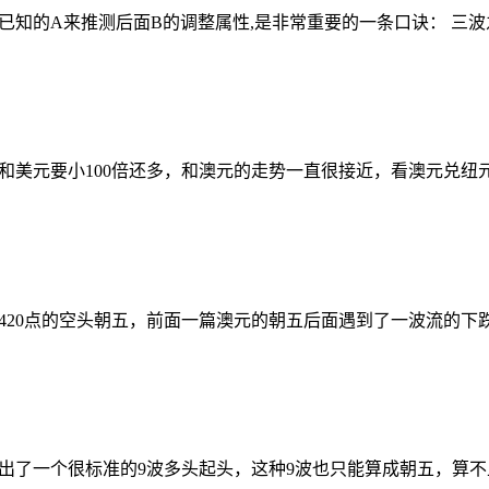
知的A来推测后面B的调整属性,是非常重要的一条口诀： 三波之
和美元要小100倍还多，和澳元的走势一直很接近，看澳元兑纽
420点的空头朝五，前面一篇澳元的朝五后面遇到了一波流的下
出了一个很标准的9波多头起头，这种9波也只能算成朝五，算