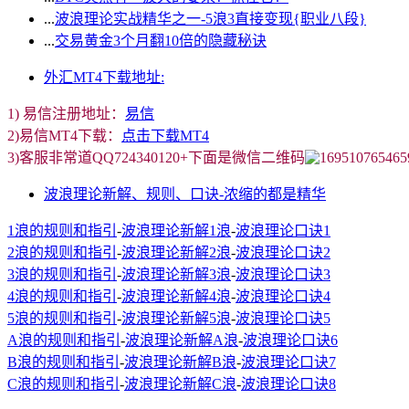
...
波浪理论实战精华之一-5浪3直接变现{职业八段}
...
交易黄金3个月翻10倍的隐藏秘诀
外汇MT4下载地址:
1) 易信注册地址：
易信
2)易信MT4下载：
点击下载MT4
3)客服非常道QQ724340120+下面是微信二维码
波浪理论新解、规则、口诀-浓缩的都是精华
1浪的规则和指引
-
波浪理论新解1浪
-
波浪理论口诀1
2浪的规则和指引
-
波浪理论新解2浪
-
波浪理论口诀2
3浪的规则和指引
-
波浪理论新解3浪
-
波浪理论口诀3
4浪的规则和指引
-
波浪理论新解4浪
-
波浪理论口诀4
5浪的规则和指引
-
波浪理论新解5浪
-
波浪理论口诀5
A浪的规则和指引
-
波浪理论新解A浪
-
波浪理论口诀6
B浪的规则和指引
-
波浪理论新解B浪
-
波浪理论口诀7
C浪的规则和指引
-
波浪理论新解C浪
-
波浪理论口诀8