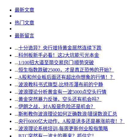
最新文章
热门文章
最新留言
...
十分诡异？央行增持黄金居然连续下跌
...
科创板新手必看！这2大坑能亏光本金
...
1/100招大道至简交易窍门|顺势突破
...
恒生指数跌破25000，才是真正恐怖的开始？
...
A股和创业板后面还有超出你想象的行情！？
...
波浪教科书式旗型-比特币瀑布前的宁静
...
波浪理论分析黄金有一波5000点空头行情
...
黄金突然暴力反弹，空头还有机会吗？
...
伊朗之战，对A股是危险还是机会？
...
斯彬教你波浪理论如何正确数浪|错误数浪汇总
...
央行6000亿大动作，A股是诱多还是暴涨前夜！？
...
波浪理论系统培训-每周更新创业股指策略
...
BTC突然有一波大的要来？抓住它！