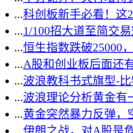
...
科创板新手必看！这
...
1/100招大道至简交
...
恒生指数跌破2500
...
A股和创业板后面还
...
波浪教科书式旗型-
...
波浪理论分析黄金有一
...
黄金突然暴力反弹，
...
伊朗之战，对A股是