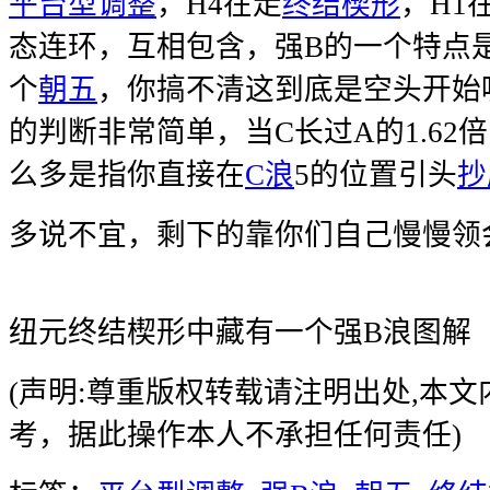
平台型调整
，H4在走
终结楔形
，H1
态连环，互相包含，强B的一个特点
个
朝五
，你搞不清这到底是空头开始
的判断非常简单，当C长过A的1.62
么多是指你直接在
C浪
5的位置引头
抄
多说不宜，剩下的靠你们自己慢慢领
纽元终结楔形中藏有一个强B浪图解
(声明:尊重版权转载请注明出处,本
考，据此操作本人不承担任何责任)