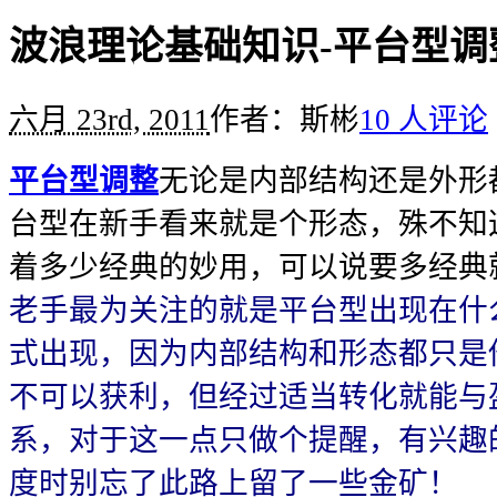
波浪理论基础知识-平台型调
六月 23rd, 2011
作者：斯彬
10 人评论
平台型调整
无论是内部结构还是外形
台型在新手看来就是个形态，殊不知
着多少经典的妙用，可以说要多经典
老手最为关注的就是平台型出现在什
式出现，因为内部结构和形态都只是
不可以获利，但经过适当转化就能与
系，对于这一点只做个提醒，有兴趣
度时别忘了此路上留了一些金矿！