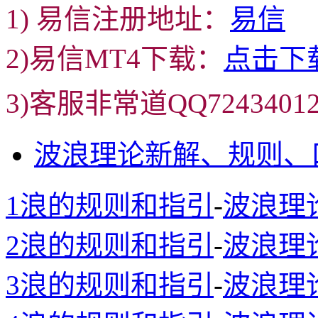
1) 易信注册地址：
易信
2)易信MT4下载：
点击下
3)客服非常道QQ72434
波浪理论新解、规则、
1浪的规则和指引
-
波浪理
2浪的规则和指引
-
波浪理
3浪的规则和指引
-
波浪理