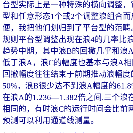
台型实际上是一种特殊的横向调整，
型和任意形态
1
个或
2
个调整浪组合而
便，我把他们划归到了平台型的范畴
规则平台型调整出现在浪
4
的几率比
趋势中期，其中浪
B
的回撤几乎和浪
低于浪
A
，浪
C
的幅度也基本与浪
A
相
回撤幅度往往结束于前期推动浪幅度
50%
，浪
B
很少达不到浪
A
幅度的
61.
在浪
A
的
1.236—1.382
倍之间
,
三个浪
相同的，有时浪
C
的运行时间会比前
预测可以利用通道线测量。