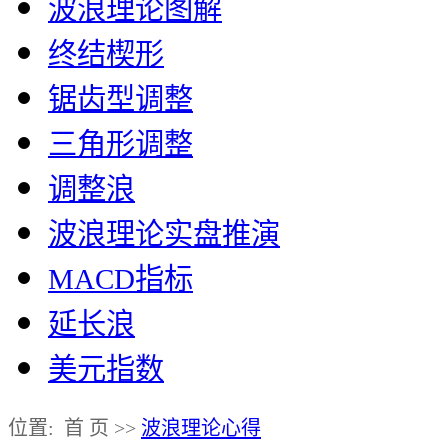
波浪理论图解
终结楔形
锯齿型调整
三角形调整
调整浪
波浪理论实盘推演
MACD指标
延长浪
美元指数
位置: 首 页 >>
波浪理论心得