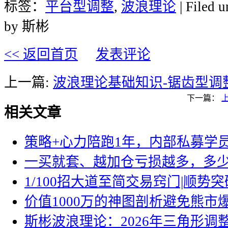
标签：
平台型调整
,
波浪理论
| Filed 
by 斯彬
<< 返回首页
发表评论
上一篇:
波浪理论基础知识-锯齿型调
下一篇：
相关文章
策略+心力陪跑1年，内部私募学员
一买就套、越加仓亏损越多，多
1/100招大道至简交易窍门|顺势突
价值1000万的神图剖析避免熊市
斯彬波浪理论：2026年三角形调