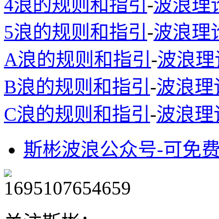
4浪的规则和指引
-
波浪理
5浪的规则和指引
-
波浪理
A浪的规则和指引
-
波浪理
B浪的规则和指引
-
波浪理
C浪的规则和指引
-
波浪理
斯彬波浪公众号-可免