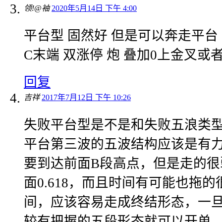
领!@袖
2020年5月14日 下午 4:00
平台型 固然好 但是可以奔走平台
C末端 双涨停 炮 叠加0上金叉或
回复
吉祥
2017年7月12日 下午 10:26
失败平台型是不是和失败五浪类
平台第三波的五波结构应该是有
要到达前面B段高点，但是走的很
面0.618，而且时间有可能也拖
间，应该容易走成终结形态，一
较有把握的五段形态就可以开单