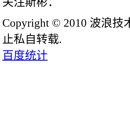
关注斯彬：
Copyright © 2010
止私自转载.
百度统计