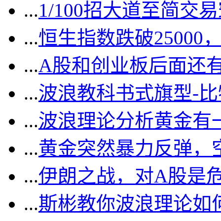
...
1/100招大道至简交
...
恒生指数跌破2500
...
A股和创业板后面还
...
波浪教科书式旗型-
...
波浪理论分析黄金有一
...
黄金突然暴力反弹，
...
伊朗之战，对A股是
...
斯彬教你波浪理论如