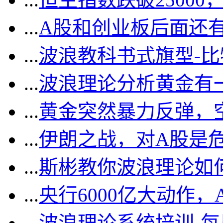
...
A股和创业板后面还
...
波浪教科书式旗型-
...
波浪理论分析黄金有一
...
黄金突然暴力反弹，
...
伊朗之战，对A股是
...
斯彬教你波浪理论如
...
央行6000亿大动作
...
波浪理论系统培训-