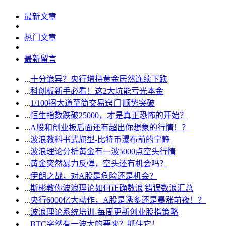
最新文章
热门文章
最新留言
...
十分诡异？央行增持黄金居然连续下跌
...
科创板新手必看！这2大坑能亏光本金
...
1/100招大道至简交易窍门|顺势突破
...
恒生指数跌破25000，才是真正恐怖的开始？
...
A股和创业板后面还有超出你想象的行情！？
...
波浪教科书式旗型-比特币瀑布前的宁静
...
波浪理论分析黄金有一波5000点空头行情
...
黄金突然暴力反弹，空头还有机会吗？
...
伊朗之战，对A股是危险还是机会？
...
斯彬教你波浪理论如何正确数浪|错误数浪汇总
...
央行6000亿大动作，A股是诱多还是暴涨前夜！？
...
波浪理论系统培训-每周更新创业股指策略
...
BTC突然有一波大的要来？抓住它！