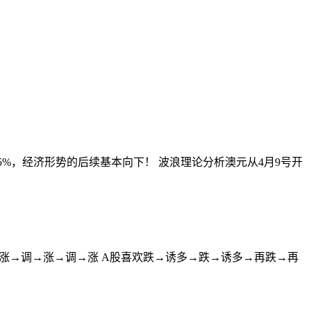
5%，经济形势的后续基本向下！ 波浪理论分析澳元从4月9号开
涨→调→涨→调→涨 A股喜欢跌→诱多→跌→诱多→再跌→再