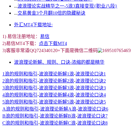
...
波浪理论实战精华之一-5浪3直接变现{职业八段}
...
交易黄金3个月翻10倍的隐藏秘诀
外汇MT4下载地址:
1) 易信注册地址：
易信
2)易信MT4下载：
点击下载MT4
3)客服非常道QQ724340120+下面是微信二维码
波浪理论新解、规则、口诀-浓缩的都是精华
1浪的规则和指引
-
波浪理论新解1浪
-
波浪理论口诀1
2浪的规则和指引
-
波浪理论新解2浪
-
波浪理论口诀2
3浪的规则和指引
-
波浪理论新解3浪
-
波浪理论口诀3
4浪的规则和指引
-
波浪理论新解4浪
-
波浪理论口诀4
5浪的规则和指引
-
波浪理论新解5浪
-
波浪理论口诀5
A浪的规则和指引
-
波浪理论新解A浪
-
波浪理论口诀6
B浪的规则和指引
-
波浪理论新解B浪
-
波浪理论口诀7
C浪的规则和指引
-
波浪理论新解C浪
-
波浪理论口诀8