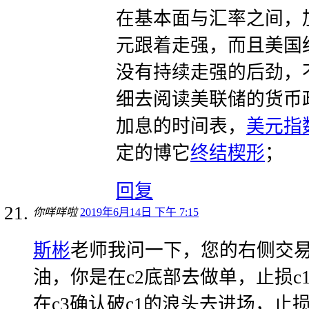
在基本面与汇率之间，
元跟着走强，而且美国
没有持续走强的后劲，
细去阅读美联储的货币
加息的时间表，
美元指
定的博它
终结楔形
；
回复
你咩咩啦
2019年6月14日 下午 7:15
斯彬
老师我问一下，您的右侧交
油，你是在c2底部去做单，止损c
在c3确认破c1的浪头去进场，止