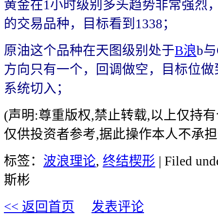
黄金在1小时级别多头趋势非常强烈
的交易品种，目标看到1338；
原油这个品种在天图级别处于
B浪
b
方向只有一个，回调做空，目标位做
系统切入；
(声明:尊重版权,禁止转载,以上仅持
仅供投资者参考,据此操作本人不承担
标签：
波浪理论
,
终结楔形
| Filed und
斯彬
<< 返回首页
发表评论