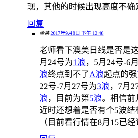
现，其他的时候出现高度不确
回复
金莱
2017年9月8日 下午 12:48
老师看下澳美日线是否是这种
月24号为
1浪
，5月24号-6
浪
终点到不了
A浪
起点的强
22号-7月27号为
3浪
，7月2
浪
，目前为第
5浪
。相信前
近时还想着是否有个5波结
（目前看行情在8月15已