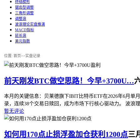
终结楔形
锯齿型调整
三角形调整
调整浪
波浪理论实盘推演
MACD指标
延长浪
美元指数
位置: 首页>>
实盘记录
前天刚发BTC做空思路！今早+3700U…
六
本月的关键信息：贝莱德旗下IBIT比特币ETF在2026年6月单
录，连续38个交易日赎回，成为市场下行核心驱动力。 波浪
暂无评论
如何用170点止损浮盈加仓获利1200点
三月 