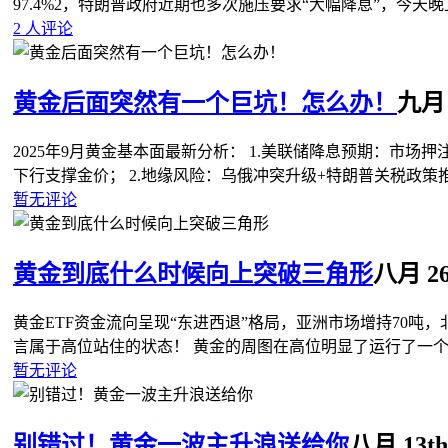
97.4%‌2，特朗普政府近期也多次施压要求“大幅降息”‌，今
2 人评论
黄金后面突然有一个巨坑！怎么办！
九月 4
2025年9月黄金基本面最新分析： ‌1.美联储降息预期‌：市场
下行支撑金价； ‌2.地缘风险‌：乌俄冲突升级+特朗普关税政
暂无评论
黄金到底什么时候向上突破三角形
八月 26t
黄金ETF资金流向呈现“东进西退”格局，亚洲市场增持70吨，北
言属于高位站住的状态！ 黄金的周图在高位明显了运行了一
暂无评论
别错过！黄金一波主升浪送给你
八月 13th,