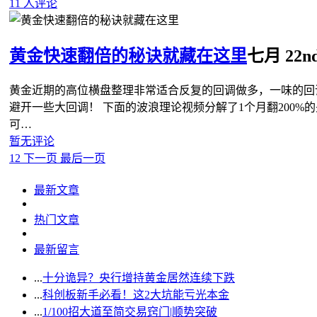
11 人评论
黄金快速翻倍的秘诀就藏在这里
七月 22nd
黄金近期的高位横盘整理非常适合反复的回调做多，一味的回
避开一些大回调！ 下面的波浪理论视频分解了1个月翻200%
可…
暂无评论
1
2
下一页
最后一页
最新文章
热门文章
最新留言
...
十分诡异？央行增持黄金居然连续下跌
...
科创板新手必看！这2大坑能亏光本金
...
1/100招大道至简交易窍门|顺势突破