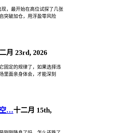
出现，最开始在高位试探了几张
启突破加仓，用浮盈零风险
二月 23rd, 2026
它固定的规律了，如果选择违
场里面亲身体会，才能深刻
空…
十二月 15th,
，不是刚刚降息了吗，怎么还跌了