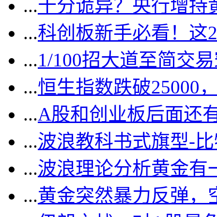
...
十分诡异？央行增持
...
科创板新手必看！这
...
1/100招大道至简交
...
恒生指数跌破2500
...
A股和创业板后面还
...
波浪教科书式旗型-
...
波浪理论分析黄金有一
...
黄金突然暴力反弹，