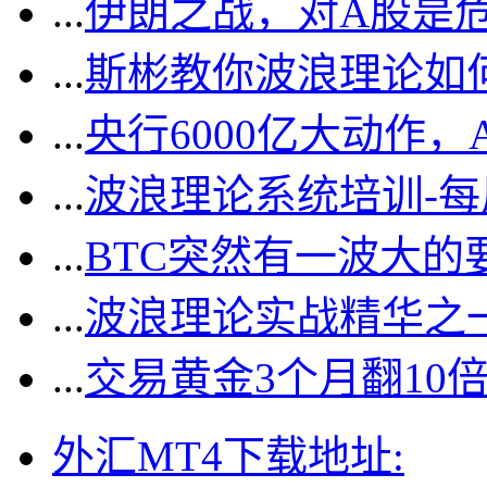
...
伊朗之战，对A股是
...
斯彬教你波浪理论如
...
央行6000亿大动作
...
波浪理论系统培训-
...
BTC突然有一波大的
...
波浪理论实战精华之一
...
交易黄金3个月翻10
外汇MT4下载地址: