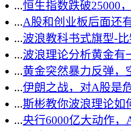
...
恒生指数跌破2500
...
A股和创业板后面还
...
波浪教科书式旗型-
...
波浪理论分析黄金有一
...
黄金突然暴力反弹，
...
伊朗之战，对A股是
...
斯彬教你波浪理论如
...
央行6000亿大动作