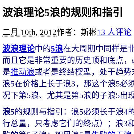
波浪理论5浪的规则和指引
二月 10th, 2012
作者：斯彬
13 人评论
波浪理论
中的
5浪
在大周期中同样是
而且它是非常重要的历史顶和底点，必
是
推动浪
或者是终结楔型，处于趋势
浪5在价格上长于浪3，那这个浪5必
况下第5浪、尤其是第5浪的子浪5出
浪5
的规则与指引：浪5必须长于浪4的
行总量，只考虑它们的终点）；浪3