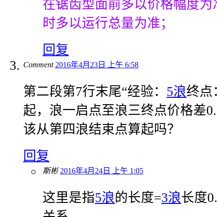
在锯齿型面前多以价格幅度为
时多以运行总量为准；
回复
Comment
2016年4月23日 上午 6:58
第二段第7行末尾“经验：
5浪
终点
起，浪一启点至浪三终点价格差0.
该从第四浪结束点算起吗？
回复
斯彬
2016年4月24日 上午 1:05
这里是指
5浪
的长度=
3浪
长度0
关系