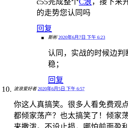
c55完成整个
C浪
，接下来
的走势您认同吗
回复
斯彬
2020年6月7日 下午 6:23
认同，实战的时候边判
稳；
回复
波浪爱好者
2020年6月5日 下午 6:57
你这人真搞笑。很多人看免费观
都倾家荡产？也太搞笑了！倾家
来撒泼。不设止损，哪怕前面盈利