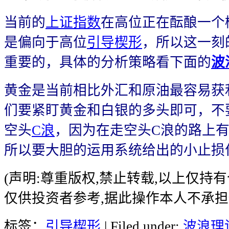
当前的
上证指数
在高位正在酝酿一个
是偏向于高位
引导楔形
，所以这一刻
重要的，具体的分析策略看下面的
波
黄金是当前相比外汇和原油最容易获
们要紧盯黄金和白银的多头即可，不
空头
C浪
，因为在走空头C浪的路上
所以要大胆的运用系统给出的小止损
(声明:尊重版权,禁止转载,以上仅持
仅供投资者参考,据此操作本人不承担
标签：
引导楔形
| Filed under:
波浪理