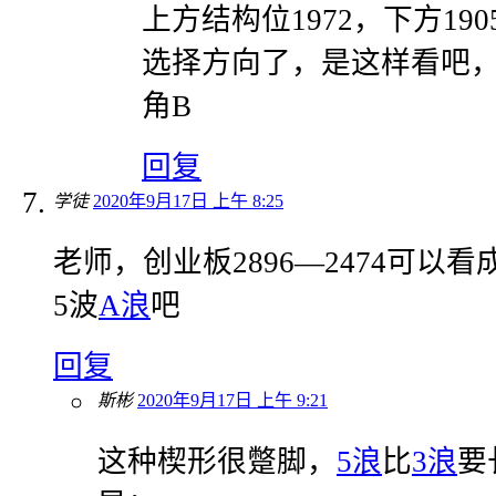
上方结构位1972，下方19
选择方向了，是这样看吧
角B
回复
学徒
2020年9月17日 上午 8:25
老师，创业板2896—2474可以
5波
A浪
吧
回复
斯彬
2020年9月17日 上午 9:21
这种楔形很蹩脚，
5浪
比
3浪
要