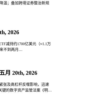
期降温；叠加跨境证券整治新规
h, 2026
F减持约1700亿美元（≈1.1万
月来不到两月…
五月 20th, 2026
势紧张及高杠杆反噬影响，迅速
国关键的数字资产监管法案《明…