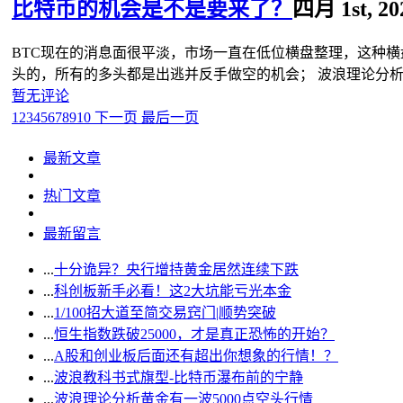
比特币的机会是不是要来了？
四月 1st, 20
BTC现在的消息面很平淡，市场一直在低位横盘整理，这种
头的，所有的多头都是出逃并反手做空的机会； 波浪理论分析当
暂无评论
1
2
3
4
5
6
7
8
9
10
下一页
最后一页
最新文章
热门文章
最新留言
...
十分诡异？央行增持黄金居然连续下跌
...
科创板新手必看！这2大坑能亏光本金
...
1/100招大道至简交易窍门|顺势突破
...
恒生指数跌破25000，才是真正恐怖的开始？
...
A股和创业板后面还有超出你想象的行情！？
...
波浪教科书式旗型-比特币瀑布前的宁静
...
波浪理论分析黄金有一波5000点空头行情