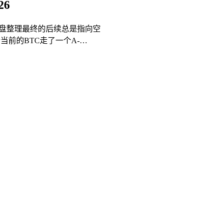
26
横盘整理最终的后续总是指向空
前的BTC走了一个A-…