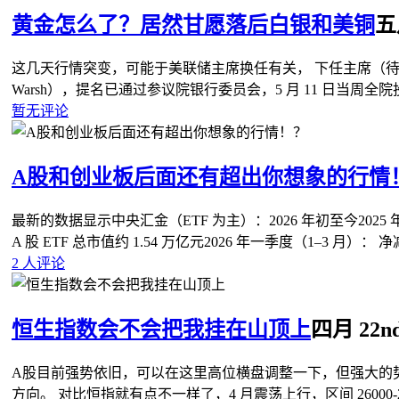
黄金怎么了？居然甘愿落后白银和美铜
五月
这几天行情突变，可能于美联储主席换任有关， 下任主席（待确
Warsh），提名已通过参议院银行委员会，5 月 11 日当周全院
暂无评论
A股和创业板后面还有超出你想象的行情
最新的数据显示中央汇金（ETF 为主）：2026 年初至今202
A 股 ETF 总市值约 1.54 万亿元2026 年一季度（1–3 月）： 净
2 人评论
恒生指数会不会把我挂在山顶上
四月 22nd
A股目前强势依旧，可以在这里高位横盘调整一下，但强大的
方向。 对比恒指就有点不一样了，4 月震荡上行，区间 26000-