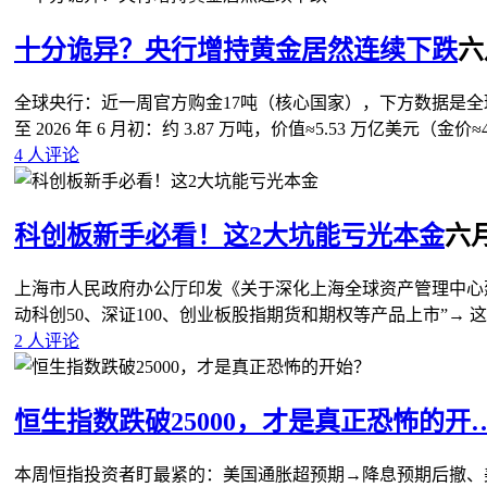
十分诡异？央行增持黄金居然连续下跌
六月
全球央行：近一周官方购金17吨（核心国家），下方数据是全
至 2026 年 6 月初：约 3.87 万吨，价值≈5.53 万亿美元（金价≈
4 人评论
科创板新手必看！这2大坑能亏光本金
六月 
上海市人民政府办公厅印发《关于深化上海全球资产管理中心
动科创50、深证100、创业板股指期货和期权等产品上市”→ 这
2 人评论
恒生指数跌破25000，才是真正恐怖的开
本周恒指投资者盯最紧的：美国通胀超预期→降息预期后撤、美