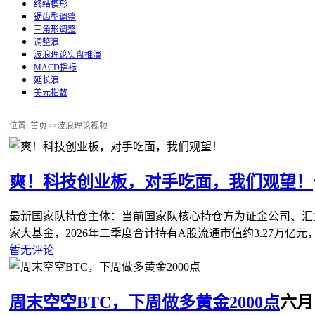
终结楔形
锯齿型调整
三角形调整
调整浪
波浪理论实盘推演
MACD指标
延长浪
美元指数
位置: 首页>>
波浪理论视频
爽！科技创业板，对手吃面，我们观望！
最新国家队持仓主体‌：当前国家队核心持仓方为证金公司、
家大基金，2026年二季度合计持有A股流通市值约‌3.27万亿
暂无评论
周末空空BTC，下周做多黄金2000点
六月 2