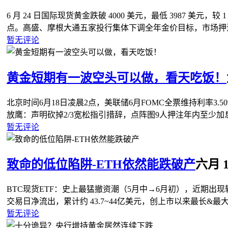
6 月 24 日国际现货黄金跌破 4000 美元，最低 3987 美元，较 
点。高盛、摩根大通五家投行集体下调全年金价目标，市场押注
暂无评论
黄金短期有一波空头可以做，看天吃饭！
北京时间6月18日凌晨2点，美联储6月FOMC全票维持利率3.50
放鹰：声明砍掉2/3宽松指引措辞，点阵图9人押注年内至少加
暂无评论
致命的低位陷阱-ETH依然能跌破产
六月 16
BTC现货ETF：史上最猛撤资潮（5月中→6月初），近期出现
交易日净流出，累计约 43.7~44亿美元，创上市以来最长&最
暂无评论