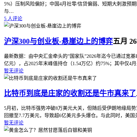
5%）压制风险偏好；中国4月社零/信贷偏弱、短期大刺激预
与…
5 人评论
沪深300与创业板-悬崖边上的博弈
五月 26t
最新数据：由中央汇金牵头的”国家队”2026年迄今已通过宽基ET
亿元），占2025年末峰值持仓（1.54万亿）约75%；其中仅4
暂无评论
比特币到底是庄家的收割还是牛市真来了
5月初，比特币强势冲破8万美元大关，但随后受伊朗地缘局
回撤至7.7万美元，导致超6亿美元多头爆仓。与此同时，美
暂无评论