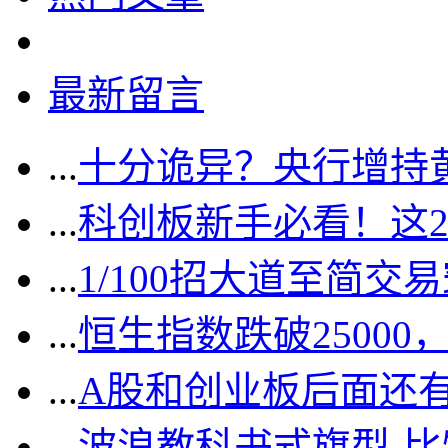
最新留言
...
十分诡异？央行增持
...
科创板新手必看！这
...
1/100招大道至简交
...
恒生指数跌破2500
...
A股和创业板后面还
...
波浪教科书式旗型-