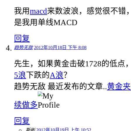
我用
macd
来数波浪，感觉很不错
是我用单线MACD
回复
趋势无敌
2012年10月18日 下午 8:08
先生，如果黄金击破1728的低点
5浪
下跌的
A浪
？
趋势无敌 最近发布的文章..
黄金夹
续做多
回复
斯彬
2012年10月19日 上午 10:52