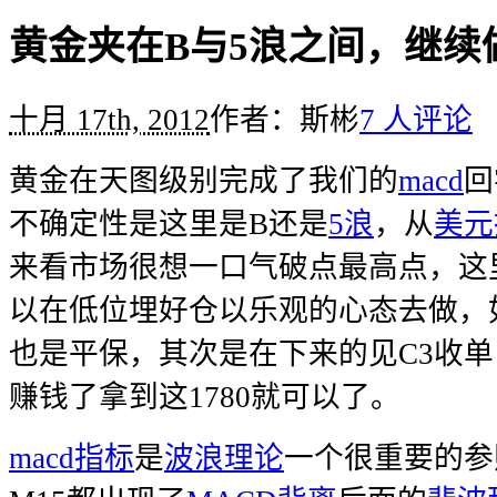
黄金夹在B与5浪之间，继续
十月 17th, 2012
作者：斯彬
7 人评论
黄金在天图级别完成了我们的
macd
回
不确定性是这里是B还是
5浪
，从
美元
来看市场很想一口气破点最高点，这
以在低位埋好仓以乐观的心态去做，
也是平保，其次是在下来的见C3收
赚钱了拿到这1780就可以了。
macd指标
是
波浪理论
一个很重要的参照