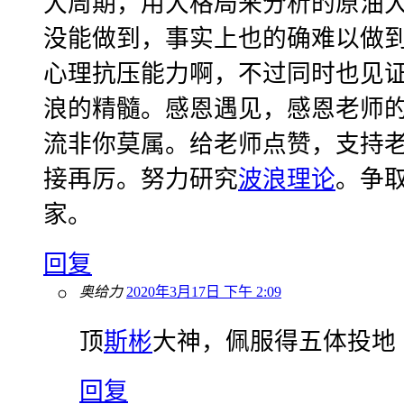
大周期，用大格局来分析的原油
没能做到，事实上也的确难以做
心理抗压能力啊，不过同时也见
浪的精髓。感恩遇见，感恩老师
流非你莫属。给老师点赞，支持
接再厉。努力研究
波浪理论
。争
家。
回复
奥给力
2020年3月17日 下午 2:09
顶
斯彬
大神，佩服得五体投地
回复