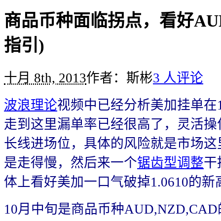
商品币种面临拐点，看好AUD
指引)
十月 8th, 2013
作者：斯彬
3 人评论
波浪理论
视频中已经分析美加挂单在1.
走到这里漏单率已经很高了，灵活操作1
长线进场位，具体的风险就是市场这
是走得慢，然后来一个
锯齿型调整
干
体上看好美加一口气破掉1.0610的
10月中旬是商品币种AUD,NZD,C