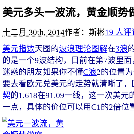
美元多头一波流，黄金顺势
十二月 30th, 2014
作者：斯彬
19 人评
美元指数
天图的
波浪理论图解
在
3浪
的是一个9波结构，目前在第7波里
迷惑的朋友如果你不懂
C浪
2的位置
要去看欧元兑美元的走势就清晰了，
契
的1.618在91.09一线，这一次
一点，具体的价位可以用C1的2倍位