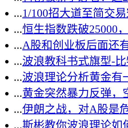
...
1/100招大道至简交
...
恒生指数跌破2500
...
A股和创业板后面还
...
波浪教科书式旗型-
...
波浪理论分析黄金有一
...
黄金突然暴力反弹，
...
伊朗之战，对A股是
...
斯彬教你波浪理论如