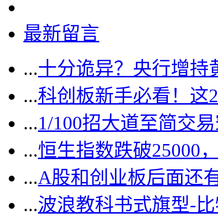
最新留言
...
十分诡异？央行增持
...
科创板新手必看！这
...
1/100招大道至简交
...
恒生指数跌破2500
...
A股和创业板后面还
...
波浪教科书式旗型-