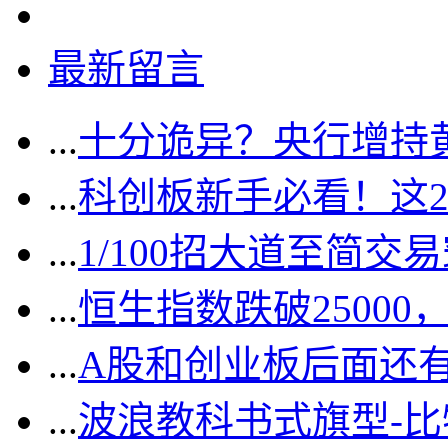
最新留言
...
十分诡异？央行增持
...
科创板新手必看！这
...
1/100招大道至简交
...
恒生指数跌破2500
...
A股和创业板后面还
...
波浪教科书式旗型-