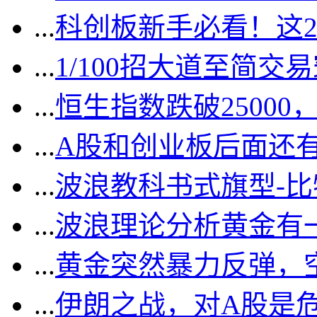
...
科创板新手必看！这
...
1/100招大道至简交
...
恒生指数跌破2500
...
A股和创业板后面还
...
波浪教科书式旗型-
...
波浪理论分析黄金有一
...
黄金突然暴力反弹，
...
伊朗之战，对A股是