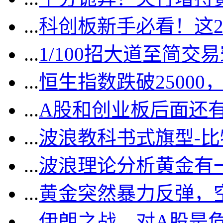
...
科创板新手必看！这
...
1/100招大道至简交
...
恒生指数跌破2500
...
A股和创业板后面还
...
波浪教科书式旗型-
...
波浪理论分析黄金有一
...
黄金突然暴力反弹，
...
伊朗之战，对A股是