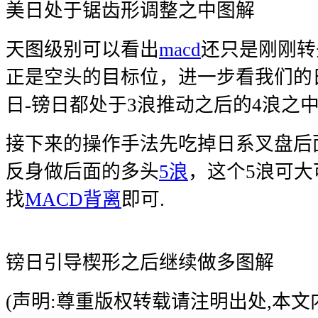
美日处于锯齿形调整之中图解
天图级别可以看出
macd
还只是刚刚转
正是空头的目标位，进一步看我们的日
日-镑日都处于3浪推动之后的4浪之
接下来的操作手法先吃掉日系叉盘后
反身做后面的多头
5浪
，这个5浪可大
找
MACD背离
即可.
镑日引导楔形之后继续做多图解
(声明:尊重版权转载请注明出处,本