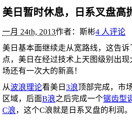
美日暂时休息，日系叉盘高
一月 24th, 2013
作者：斯彬
4 人评论
美日基本面继续走从宽路线，这告诉
点，美日在经过技术上天图级别出现
场还有一次大的新高！
从
波浪理论
看美日
3浪
顶部完成，市
区域，后面
B浪
之后完成一个
锯齿型
C浪
，这个C浪就是日系叉盘的利润