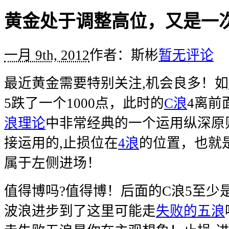
黄金处于调整高位，又是一
一月 9th, 2012
作者：斯彬
暂无评论
最近黄金需要特别关注,机会良多！如
5跌了一个1000点，此时的
C浪
4离前
浪理论
中非常经典的一个运用纵深原
接运用的,止损位在
4浪
的位置，也就
属于左侧进场！
值得博吗?值得博！后面的C浪5至少是
波浪进步到了这里可能走
失败的五浪